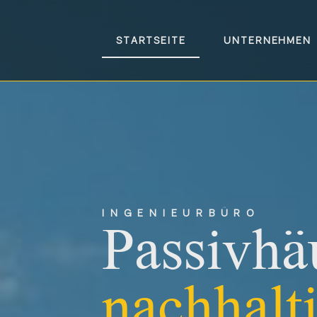
STARTSEITE
UNTERNEHMEN
INGENIEURBÜRO
Passivhä
nachhalt