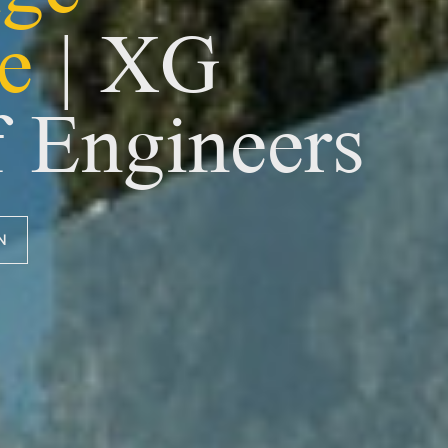
e
| XG
 Engineers
N